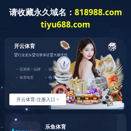
乐竞网页版登录入口
乐竞网页版登录入口
产品展示
＞
公司简介
乐竞网页版登录入口-乐竞（中国）
乐竞网页版登录入口
焦化行业检测及优化配煤设备
企业业绩
球团矿/烧结矿/块矿高温冶金性能检测系统
技术交流
息：我公司研发的焦炭反应性制样系统，全部制样过程机械化操作，没有
产品搜索 >
烧结/球团优化配矿研究设备
视频观赏
Product Show
产品展示
高炉配吹煤检测设备
标准下载