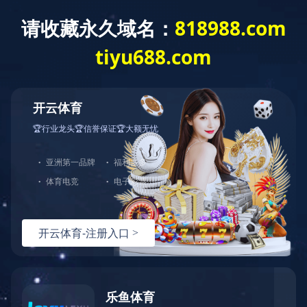
乐竞网页版登录入口
乐竞网页版登录入口
产品展示
＞
公司简介
乐竞网页版登录入口-乐竞（中国）
乐竞网页版登录入口
焦化行业检测及优化配煤设备
企业业绩
球团矿/烧结矿/块矿高温冶金性能检测系统
技术交流
：我公司研发的焦炭反应性制样系统，全部制样过程机械化操作，没有人
产品搜索 >
烧结/球团优化配矿研究设备
视频观赏
熔点熔速测定仪系列
高炉配吹煤检测设备
标准下载