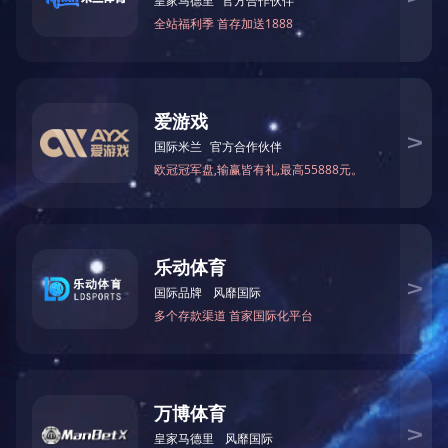
上一页
下一页
Copyright © 2022 乐竞网页版登录入口-乐竞（中国） Inc All Right Reserve
d. 技术支持：
电话：0412-8252920 0412-8252930 传真：0412-8246602 手机：1305
0084493 售后服务部：0412-8285080 新疆市场部 手机：1864124283
5 电话：0991-3651089
网站部分资源来自互联网公开渠道 如有侵权请及时联系本司删除