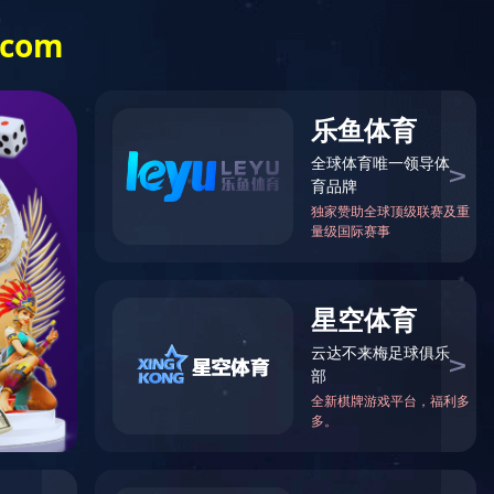
-8252920、0412-8252930
搜索
视频观赏
标准下载
企业荣誉
乐竞网页版登录入口-乐竞（中国）