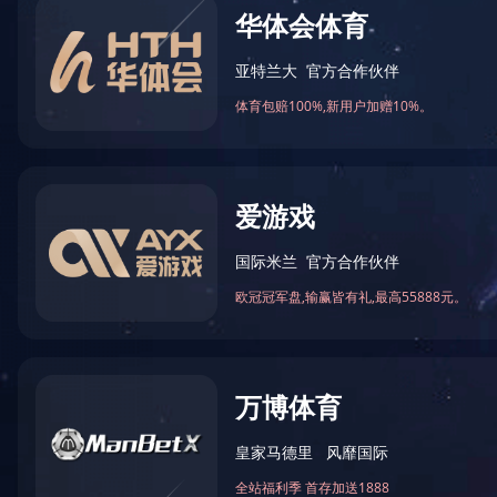
消息：我公司研发的焦炭反应性制样系统，全部制样过程机械化操作，没
直接还原铁用球团检
测设备
铁精粉
生球检验及焙烧设备