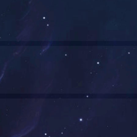
有人为误差，焦球形状与人工制焦球法一致或优于人工制焦球。
Product Show
产品展示