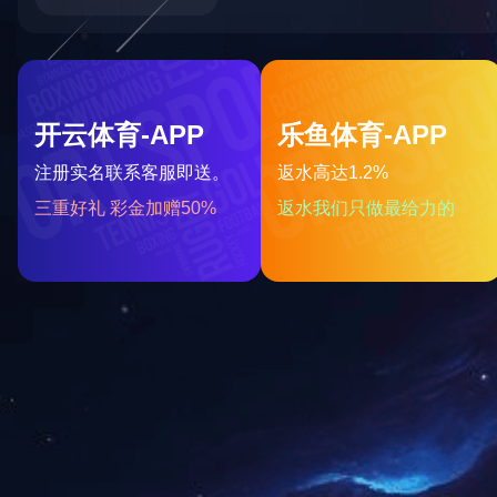
乐竞网页版登录入
口-乐竞（中国）
焦化行业检测及优化
配煤设备
球团矿、烧结矿、块
矿高温冶金性能检测
系统
烧结、球团优化配矿
研究设备
高炉配吹煤检测设备
冶金渣、保护渣等高
温物性检测设备
冶金石灰活性度测定
仪