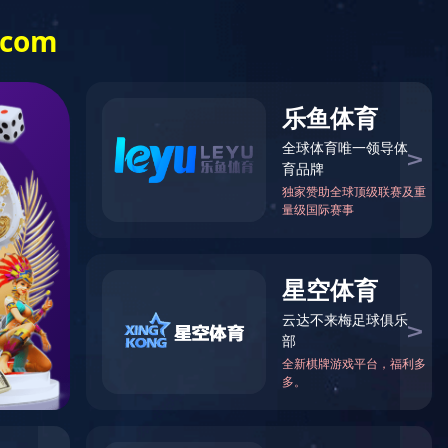
-8252920、0412-8252930
搜索
视频观赏
标准下载
企业荣誉
乐竞网页版登录入口-乐竞（中国）