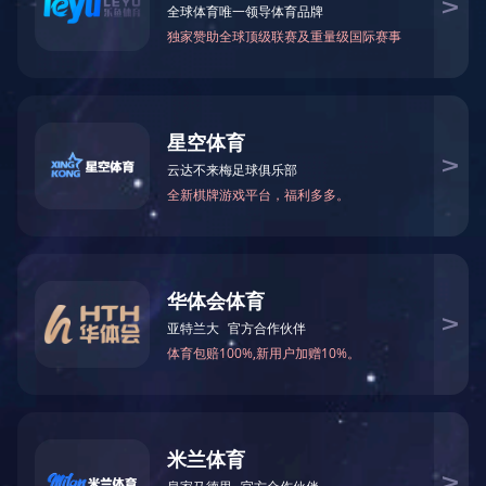
冶金渣、保护渣等高温物性检测设备
企业荣誉
冶金石灰活性度测定仪
乐竞网页版登录入口-乐竞（中国）
矿石、焦炭物理检测及制样设备
工业分析、测硫仪等
产品介绍：
KXJL-HZ-10环保型荷重试验焦炉是为适应炼焦煤市
场的变化需要，研制开发的一套炼焦煤结焦性能快速评价
试验设备，具有试验用煤量少，结焦时间短等特点。研究
炼焦单种煤及配合煤的结焦性能；进行焦炭宏观特性分
析，裂纹和惰性物分析；提供焦炭强度检验用焦炭试样。
技术特点：
● 分析项目：可分析焦炭产率、焦油产率、煤气产率。