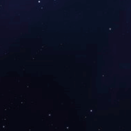
● 摆动频率：往复37次/分
● 摆动角度：40°—45°
● 一次筛选时间：40s（自动控制）
● 电源电压：AC380V±10％，50Hz
● 额定功率：1.5kW
● 外形尺寸：1540×1150×1200mm
● 设备重量：340 kg
上一页
乐竞网页版登录入口
产品展示