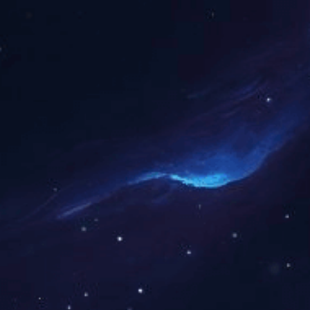
■ 符合标准：GB/T 2006-2008 《焦炭机械强度的测定方法
技术特点：
● 摇摆式设计，长头焦可顺利通过，替代手穿孔。
● 机械操作，减少了人为误差。
技术参数：