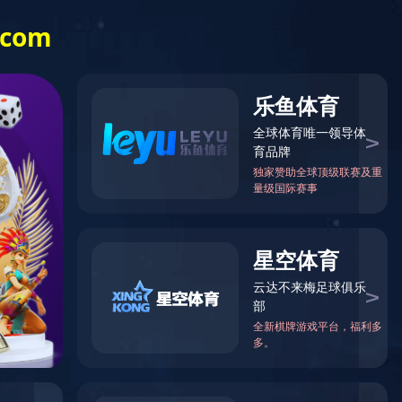
-8252920、0412-8252930
搜索
视频观赏
标准下载
企业荣誉
乐竞网页版登录入口-乐竞（中国）