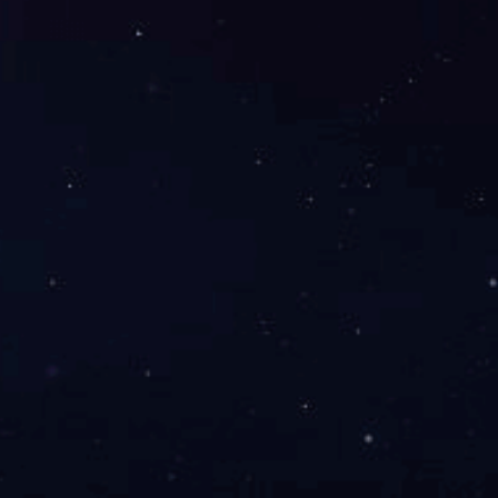
下一页
视频观赏
标准下载
企业荣誉
乐竞网页版登录入口-