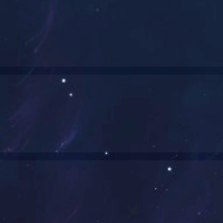
好消息：我公司研发的焦炭反应性制样系统，全部制样过程
AK-99焦炭转鼓机械筛