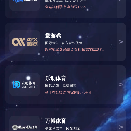
KXSB-2000(ISO)铁矿
石抗磨指数机械筛
1
2
共7条