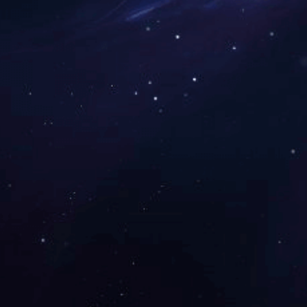
矿石、焦炭物理检测
及制样设备
工业分析、测硫仪等
氢冶金检测设备
膨润土
标准下载
企业荣誉