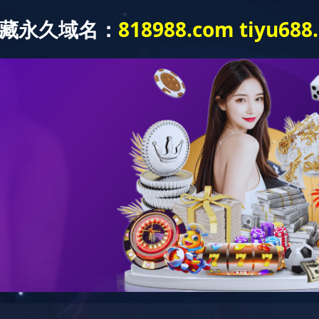
0412
录入口
产品展示
公司简介
乐竞网页版登录入口
企业业绩
技术交流