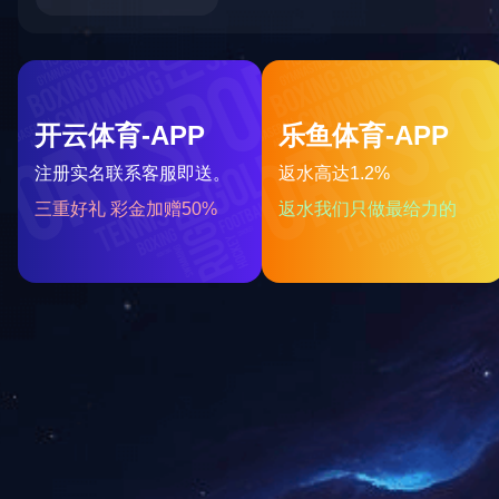
乐竞网页版登录入
口-乐竞（中国）
SJB-20
焦化行业检测及优化
配煤设备
球团矿、烧结矿、块
矿高温冶金性能检测
系统
烧结、球团优化配矿
研究设备
高炉配吹煤检测设备
KXMS-
冶金渣、保护渣等高
温物性检测设备
冶金石灰活性度测定
仪