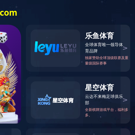
-8252920、0412-8252930
搜索
视频观赏
标准下载
企业荣誉
乐竞网页版登录入口-乐竞（中国）