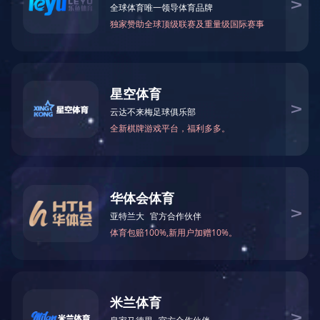
冶金渣、保护渣等高温物性检测设备
企业荣誉
冶金石灰活性度测定仪
乐竞网页版登录入口-乐竞（中国）
矿石、焦炭物理检测及制样设备
工业分析、测硫仪等
上一页
下一页